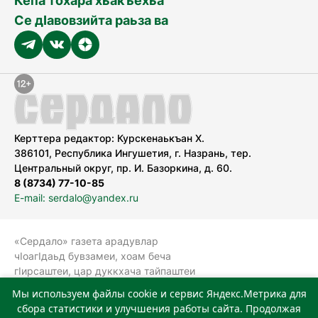
Кепа тохара хьакъехьа
Се дӀавовзийта раьза ва
Керттера редактор: Курскенаькъан Х.
386101, Республика Ингушетия, г. Назрань, тер.
Центральный округ, пр. И. Базоркина, д. 60.
8 (8734) 77-10-85
E-mail: serdalo@yandex.ru
«Сердало» газета арадувлар
чIоагIдаьд бувзамеи, хоам беча
гIирсаштеи, цар дуккхача тайпаштеи
тIахьожам лоаттабеча Федеральни
Мы используем файлы cookie и сервис Яндекс.Метрика для
болхлоша (Роскомнадзор).
сбора статистики и улучшения работы сайта. Продолжая
Реестровая запись СМИ: ЭЛ № ФС 77-