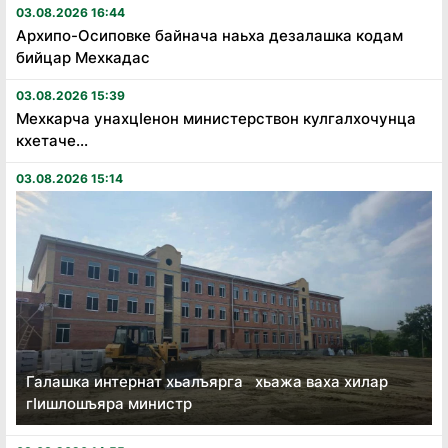
03.08.2026 16:44
Архипо-Осиповке байнача наьха дезалашка кодам
бийцар Мехкадас
03.08.2026 15:39
Мехкарча унахцӏенон министерствон кулгалхочунца
кхетаче...
03.08.2026 15:14
Галашка интернат хьалъярга хьажа ваха хилар
гӏишлошъяра министр