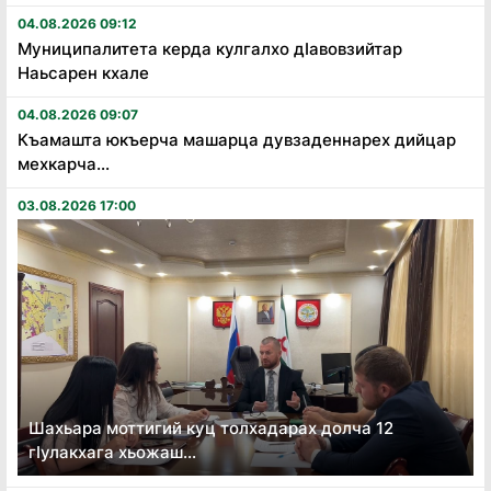
04.08.2026 09:12
Муниципалитета керда кулгалхо дӏавовзийтар
Наьсарен кхале
04.08.2026 09:07
Къамашта юкъерча машарца дувзаденнарех дийцар
мехкарча...
03.08.2026 17:00
Шахьара моттигий куц толхадарах долча 12
гӏулакхага хьожаш...