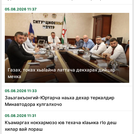
05.08.2026 11:37
Газах, токах хьаӏайна латтача декхарах дийцар
мехка
05.08.2026 11:33
Заьзгакъонгий-Юртарча наьха дехар теркалдир
Минавтодора кулгалхочо
05.08.2026 11:31
Къамаргах нокхармозо юв техача кӏаьнка гӏо деш
хилар вай лораш