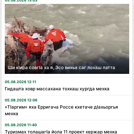
05.08.2026 13:03
Ши кӏира совгӏа ха я, Эсо вихьа саг лохаш латта
05.08.2026 12:11
Гидашта ховр массахана тохкаш хургда мехка
05.08.2026 12:06
«Тӏаргим» яха Ерригача Россе кхетаче дӏахьоргья
мехка
05.08.2026 11:40
Туризмах толашагӏа йола 11 проект хержар мехка