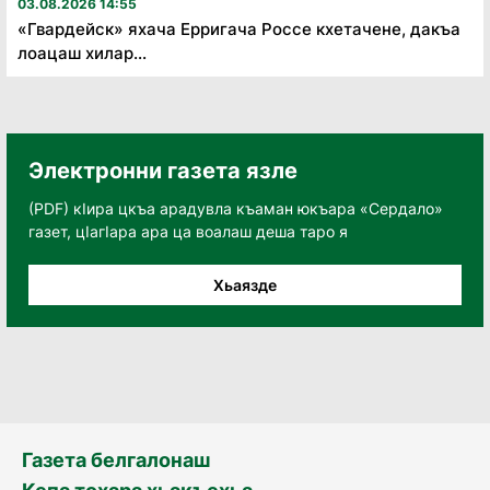
03.08.2026 14:55
«Гвардейск» яхача Ерригача Россе кхетачене, дакъа
лоацаш хилар...
Электронни газета язле
(PDF) кӀира цкъа арадувла къаман юкъара «Сердало»
газет, цӀагӀара ара ца воалаш деша таро я
Хьаязде
Газета белгалонаш