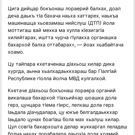
Цига дийцар бокъонаш лораерий балхах, доал
деча даькъ тӀа бахача наьха хаттарех, наькъа
машенашца хьовзамаш нийслуш (ДТП) йола
моттигаш вай мехка ма хулла кӀезигагӀа
хилийтарах, иштта чурча гӀулакха органашка
бахархой балха оттабарах», — йоах хьабайтача
хоамо.
Цу тайпара кхетаченаш дӀахьош хилар дика
хургда, аьнна хьалхадаьккхараш бар ГӀалгӀай
Республике гӀолла йолча МВД кулгалхой.
Кхетаче дӀахьош бокъонаш лораяра органий
викалаша бахархой тӀахьийхар шоашка дола
герз, цунцара тӀема гӀирс, лелхаш дола герз
Ӏаьдала дӀачудалара, цу юкъе белгалдаьккхар
Ӏаьдало цунах боагӀаш бола мах хьалуш хилар.
Цул совгӀа бахархошта делар жуккаргал леладеш
болча нахах лорабалара лаьрхӀа дола хоамий