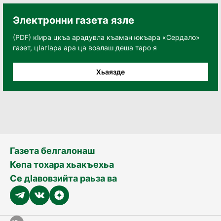
Электронни газета язле
(PDF) кӀира цкъа арадувла къаман юкъара «Сердало»
газет, цӀагӀара ара ца воалаш деша таро я
Хьаязде
Газета белгалонаш
Кепа тохара хьакъехьа
Се дӀавовзийта раьза ва