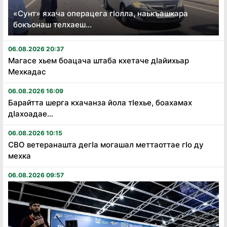
«Сунт» яхача операцега гӏолла, наькъашкара
бокъонаш телхаеш...
06.08.2026 20:37
Магасе хьем боацача штаба кхетаче дӏайихьар
Мехкадас
06.08.2026 16:09
Барайтта шерга кхачанза йола тӏехье, боахамах
дӏахоадае...
06.08.2026 10:15
СВО ветеранашта дегӏа могашал меттаоттае гӏо ду
мехка
06.08.2026 09:57