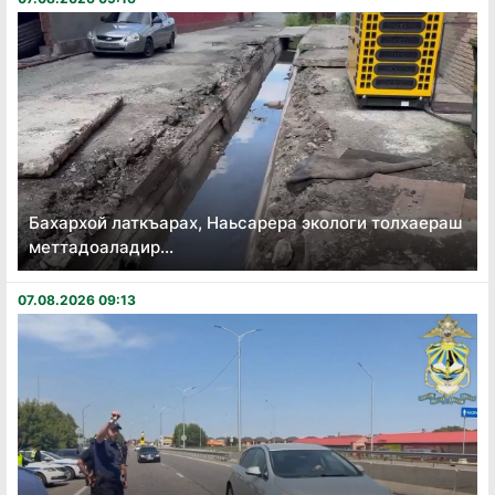
Бахархой латкъарах, Наьсарера экологи толхаераш
меттадоаладир...
07.08.2026 09:13