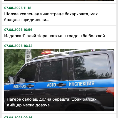
07.08.2026 11:18
Шолжа кхален администраце бахархошта, мах
боацаш, юридически...
07.08.2026 10:56
Илдарха-Гӏалий тӏара наькъаш тоадеш ба болхлой
07.08.2026 10:42
Лагере салоӏаш долча берашта, шоай балхах
дийцар мехка доазув...
07.08.2026 09:16