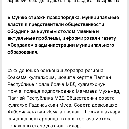
В Сунже стражи правопорядка, муниципальные
власти и представители общественности
обсудили за круглым столом главные и
актуальные проблемы, информировали газету
«Сердало» в администрации муниципального
образования.
«Укх деношка бокъонаш лораяра региона
боахама кулгалхоша, шоашта кертте ГӀалгӀай
Республике гӀолла йолча МВД кулгалхочун
гӀонча, полице подполковник Маммаев Мухьмад,
ГӀалгӀай Республика МВД Общественни совета
кулгалхо Гаданаькъан Муса, Совета доакъашхо
Албохчанаькъан ИсмаӀал волаш, Шолжа шахьара
Ӏаьдалца, юкъарлонца цхьана гергача истола
гонахьа кхетаче дӀахьош хилар.