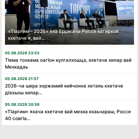
«Тӏаргим – 2026» яха Ерригача Россе кагирхой
кхетаче я, вай...
05.08.2026 23:53
Тӏема тохкама оагӏон кулгалхошца, кхетаче хилар вай
Мехкадаь
05.08.2026 21:57
2026-ча шера хоржамий кийчонна хетаяь кхетаче
дӏахьош хилар...
05.08.2026 20:59
«Тӏаргим» яхача кхетаче вай мехка кхаьчараш, Россе
40 совгӏа...