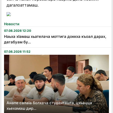
дагалоаттамаш.
Новости
07.08.2026 12:20
Наьха хӏамаш хьателача моттига доккха къоал дарах,
дегабуам бу...
07.08.2026 11:52
Анапе салаӏа болхача студенташта, цхьацца
хьехамаш дир...