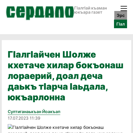
ГӀалгӀай къаман
юкъара газет
Эрс
ГӀал
ГӀалгӀайчен Шолже
кхетаче хилар бокъонаш
лораерий, доал деча
даькъ тӀарча Ӏаьдала,
юкъарлонна
Султиганаькъан Йоакъап
17.07.2023 11:39