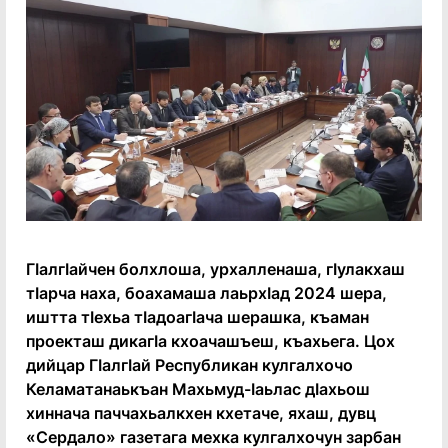
ГӀалгӀайчен болхлоша, урхалленаша, гӀулакхаш
тӀарча наха, боахамаша лаьрхӀад 2024 шера,
иштта тӀехьа тӀадоагӀача шерашка, къаман
проекташ дикагӀа кхоачашъеш, къахьега. Цох
дийцар ГӀалгӀай Республикан кулгалхочо
Келаматанаькъан Махьмуд-Ӏаьлас дӀахьош
хиннача паччахьалкхен кхетаче, яхаш, дувц
«Сердало» газетага мехка кулгалхочун зарбан