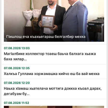
Гӏишлош еча къахьегараш белгалбир мехка
07.08.2026 13:03
Магӏалбике коллектор тоаеш баьча балхага хьажа
баха хилар...
07.08.2026 12:35
Халкъа Гуллама хоржамашка кийчо еш ба вай мехка
07.08.2026 12:20
Наьха хӏамаш хьателача моттига доккха къоал дарах,
дегабуам бу...
07.08.2026 11:52