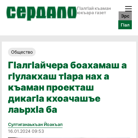
ГӀалгӀай къаман
юкъара газет
Эрс
ГӀал
Общество
ГӀалгӀайчера боахамаш а
гӀулакхаш тӀара нах а
къаман проекташ
дикагӀа кхоачашъе
лаьрхӀа ба
Султиганаькъан Йоакъап
16.01.2024 09:53