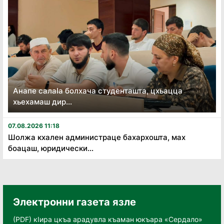
Анапе салаӏа болхача студенташта, цхьацца
хьехамаш дир...
07.08.2026 11:18
Шолжа кхален администраце бахархошта, мах
боацаш, юридически...
Электронни газета язле
(PDF) кӀира цкъа арадувла къаман юкъара «Сердало»