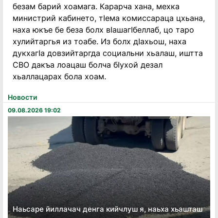
безам барий хоамага. Карарча хана, мехка
министрий кабинето, тӀема комиссараца цхьана,
наха юкъе бе беза болх вӀашагӀбеллаб, цо таро
хулийтаргья из тоабе. Из болх дӀахьош, наха
дукхагӀа довзийтаргда социальни хьалаш, иштта
СВО дакъа лоацаш болча бӀухой дезал
хьаллацарах бола хоам.
Новости
09.08.2026 19:02
Наьсаре йиллачач денга кийчлуш я, наьха хьашташ