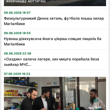
кхоачашду моттигаш
09.08.2026 18:57
Физкультурникий Денна хетаяь, футбола яхьаш хилар
Магӏалбике
09.08.2026 18:55
Нувхаш дӏакхувсача йоага цӏераш совцае лаьрхӏа ба
Магӏалбике
08.08.2026 22:38
«Оаздик» оалача лагере, хих мишта лорабала беза
хьийхар МЧС...
07.08.2026 16:23