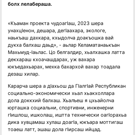
болх лелабераша.
«Къаман проекта чудоагӀаш, 2023 шера
унахцӀенон, дешара, дегӀаахара, экологе,
наькъаш дахкара, кхыдолча доакъошка вай
дукха балхаш даьд», - аьлар Келаматанаькъан
Махьмуд-Ӏаьлас. Цо белгалдир, хьалхашка латта
декхараш кхоачашдарах, уж вахара
юкъедахьарах, мехка бахархой вахар тоадала
дезаш хилар.
Карарча шера а дӀахьош да ГӀалгӀай Республикан
социально-экономически хьал хьакхоллара
дола доккхий балхаш. Хьалъеш я цхьайолча
юрташка социальни, спортивни, инженерни
гӀишлош, ишколаш, иштта технически оагӀорахьа
дика хувцамаш хулаш доагӀа, юкъара моттигаш
тоаеш латт, эшаш дола гӀирсаш ийцад.