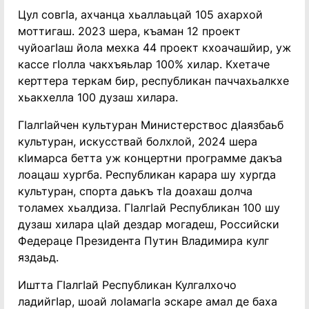
Цул совгӀа, ахчанца хьаллаьцай 105 ахархой
моттигаш. 2023 шера, къаман 12 проект
чуйоагӀаш йола мехка 44 проект кхоачашйир, уж
кассе гӀолла чакхъяьлар 100% хилар. Кхетаче
керттера теркам бир, республикан паччахьалкхе
хьакхелла 100 дузаш хилара.
ГӀалгӀайчен культуран Министерствос дӀаязбаьб
культуран, искусствай болхлой, 2024 шера
кӀимарса бетта уж концертни программе дакъа
лоацаш хургба. Республикан карара шу хургда
культуран, спорта даькъ тӀа доахаш долча
толамех хьалдиза. ГӀалгӀай Республикан 100 шу
дузаш хилара цӀай дездар могадеш, Российски
Федераце Президента Путин Владимира кулг
яздаьд.
Иштта ГӀалгӀай Республикан Кулгалхочо
ладийгӀар, шоай лоӀамагӀа эскаре амал де баха