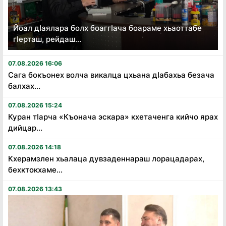
Йоал дӏаялара болх боаггӏача боараме хьаоттабе
гӏерташ, рейдаш...
07.08.2026 16:06
Сага бокъонех волча викалца цхьана дӏабахьа безача
балхах...
07.08.2026 15:24
Куран тӏарча «Къонача эскара» кхетаченга кийчо ярах
дийцар...
07.08.2026 14:18
Кхерамзлен хьалаца дувзаденнараш лорацадарах,
бехктокхаме...
07.08.2026 13:43