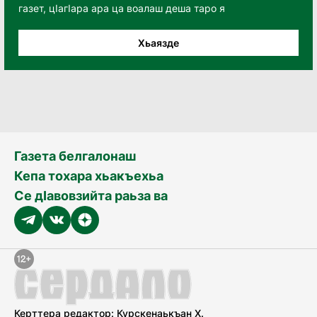
газет, цӀагӀара ара ца воалаш деша таро я
Хьаязде
Газета белгалонаш
Кепа тохара хьакъехьа
Се дӀавовзийта раьза ва
Керттера редактор: Курскенаькъан Х.