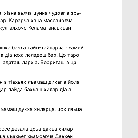
 хӀана аьлча цунна чудоагӀа эхь-
ар. Карарча хана массайолча
 кулгалхочо Келаматанаькъан
нашка баьха тайп-тайпарча къамий
ха дӀа-юха леладеш бар. Цо таро
Ӏадаташ лархӀа. Берригаш а цаӀ
 а тӀахьех къамаш дикагӀа йола
цар пайда бахьаш хилар дӀа а
 къамаш дукха хиларца, цох лаьца
оссе дезала цхьа дакъа хилар
оша къахьег хьамсарча Даьхен