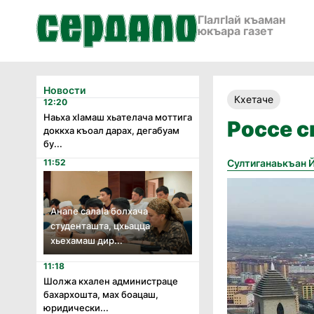
ГӀалгӀай къаман
юкъара газет
Новости
Кхетаче
12:20
Наьха хӏамаш хьателача моттига
Россе с
доккха къоал дарах, дегабуам
бу...
11:52
Султиганаькъан 
Анапе салаӏа болхача
студенташта, цхьацца
хьехамаш дир...
11:18
Шолжа кхален администраце
бахархошта, мах боацаш,
юридически...