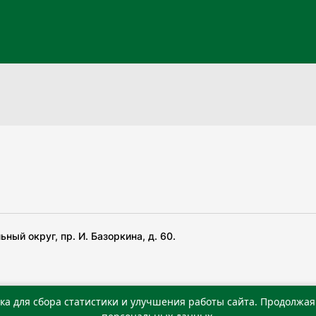
ный округ, пр. И. Базоркина, д. 60.
ка для сбора статистики и улучшения работы сайта. Продолжая 
 беча гIирсаштеи, цар дуккхача тайпаштеи тIахьожам