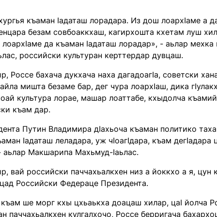
хургья къаман Ӏадаташ лорадара. Из дош лоархӀаме а да,
хенцара безам совбоаккхаш, кагирхошта кхетам луш хил
лоархӀаме да къаман Ӏадаташ лорадар», - аьлар мехка
ьлас, российски культуран керттердар дувцаш.
р, Россе бахача дукхача наха дагадоагӀа, советски ха
йла мишта безаме бар, дег чура лоархӀаш, дика гӀулак
оай культура лорае, машар лоаттабе, кхыдолча къамий 
ки къам дар.
ента Путин Владимира дӀахьоча къаман политико тахан
аман Ӏадаташ леладара, уж чӀоагӀдара, къам дегӀадара 
- аьлар Макшарипа Махьмуд-Ӏаьлас.
р, вай российски паччахьалкхен низ а йоккхо а я, цун
йцад Российски Федераце Президента.
 къам ше морг кхы цхьаькха доацаш хилар, цаӀ йолча Р
ан паччахьалкхен кулгалхочо, Россе берригача бахарх