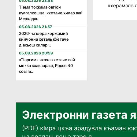
05.08.2026 23:53
кхерамзле л
Тӏема тохкама оагӏон
кулгалхошца, кхетаче хилар вай
Мехкадаь
05.08.2026 21:57
2026-ча шера хоржамий
кийчонна хетаяь кхетаче
дӏахьош хилар...
05.08.2026 20:59
«Тӏаргим» яхача кхетаче вай
мехка кхаьчараш, Россе 40
совгӏа...
Электронни газета 
(PDF) кӀира цкъа арадувла къаман юкъ
ца воалаш деша таро я