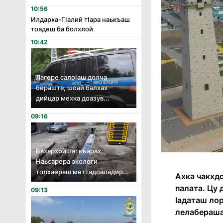
10:56
Илдарха-Гӏалий тӏара наькъаш
тоадеш ба болхлой
10:42
Лагере салоӏаш долча
берашта, шоай балхах
дийцар мехка доазув...
09:16
Бахархой латкъарах,
Наьсарера экологи
толхаераш меттадоаладир...
Ахка чакхдо
палата. Цу 
09:13
Ӏадаташ лор
лелабераша