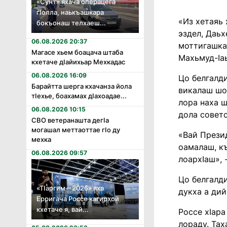
«Сунт» яхача операцега
гӏолла, наькъашкара
«Из хетаяь 
бокъонаш телхаеш...
эздел, Даь
06.08.2026 20:37
моттигашка 
Магасе хьем боацача штаба
Махьмуд-Ӏа
кхетаче дӏайихьар Мехкадас
06.08.2026 16:09
Цо белгалди
Барайтта шерга кхачанза йола
викалаш шоа
тӏехье, боахамах дӏахоадае...
лора наха ш
06.08.2026 10:15
дола советс
СВО ветеранашта дегӏа
могашал меттаоттае гӏо ду
«Вай Презид
мехка
оамалаш, къ
06.08.2026 09:57
лоархӀаш», 
Цо белгалди
«Тӏаргим – 2026» яха
дукха а ди
Ерригача Россе кагирхой
кхетаче я, вай...
Россе хӀара
лораду. Тах