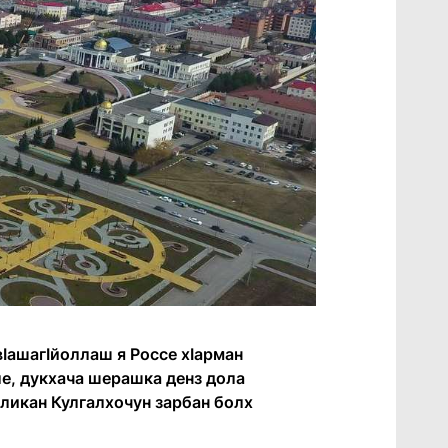
вӀашагӀйоллаш я Россе хӀарман
але, дукхача шерашка денз дола
бликан Кулгалхочун зарбан болх