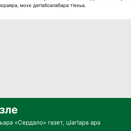
ораяра, мохк дегӀабоалабара тӀехьа.
язле
ара «Сердало» газет, цӀагӀара ара