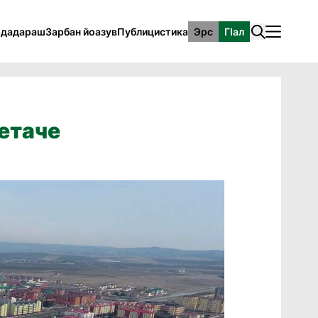
рдадараш
Зарбан йоазув
Публицистика
Эрс
ГӀал
хетаче