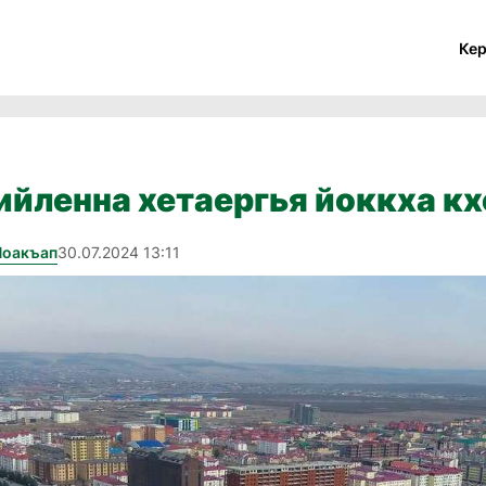
Ке
ийленна хетаергья йоккха к
Йоакъап
30.07.2024 13:11