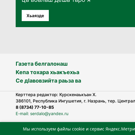
Хьаязде
Газета белгалонаш
Кепа тохара хьакъехьа
Се дӀавовзийта раьза ва
Керттера редактор: Курскенаькъан Х.
386101, Республика Ингушетия, г. Назрань, тер. Централь
8 (8734) 77-10-85
E-mail: serdalo@yandex.ru
Мы используем файлы cookie и сервис Яндекс.Метри
«Сердало» газета арадувлар чIоагIдаьд бувзамеи, хоам