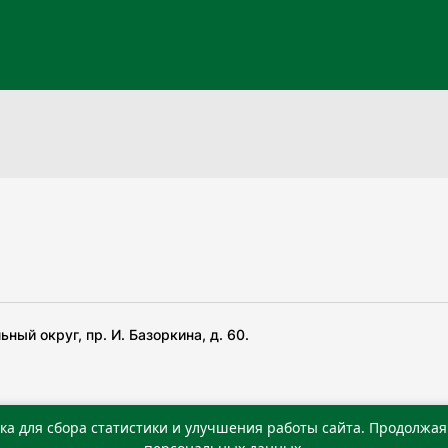
ный округ, пр. И. Базоркина, д. 60.
ка для сбора статистики и улучшения работы сайта. Продолжая 
 беча гIирсаштеи, цар дуккхача тайпаштеи тIахьожам