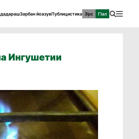
рдадараш
Зарбан йоазув
Публицистика
Эрс
ГӀал
на Ингушетии