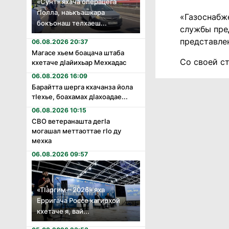
«Сунт» яхача операцега
гӏолла, наькъашкара
«Газоснабж
бокъонаш телхаеш...
службы пре
представле
06.08.2026 20:37
Магасе хьем боацача штаба
Со своей с
кхетаче дӏайихьар Мехкадас
06.08.2026 16:09
Барайтта шерга кхачанза йола
тӏехье, боахамах дӏахоадае...
06.08.2026 10:15
СВО ветеранашта дегӏа
могашал меттаоттае гӏо ду
мехка
06.08.2026 09:57
«Тӏаргим – 2026» яха
Ерригача Россе кагирхой
кхетаче я, вай...