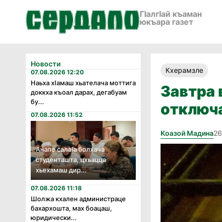
ГӀалгӀай къаман
юкъара газет
Новости
Кхерамзле
07.08.2026 12:20
Наьха хӏамаш хьателача моттига
Завтра 
доккха къоал дарах, дегабуам
бу...
отключа
07.08.2026 11:52
Коазой Мадина
26
Анапе салаӏа болхача
студенташта, цхьацца
хьехамаш дир...
07.08.2026 11:18
Шолжа кхален администраце
бахархошта, мах боацаш,
юридически...