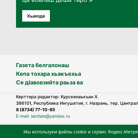
Хьаязде
Газета белгалонаш
Кепа тохара хьакъехьа
Се дӀавовзийта раьза ва
Керттера редактор: Курскенаькъан Х.
386101, Республика Ингушетия, г. Назрань, тер. Централь
8 (8734) 77-10-85
E-mail: serdalo@yandex.ru
Мы используем файлы cookie и сервис Яндекс.Метри
«Сердало» газета арадувлар чIоагIдаьд бувзамеи, хоам