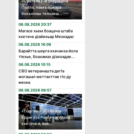
«Сунт» яхача операцега
гӏолла, наькъашкара
бокъонаш телхаеш...
06.08.2026 20:37
Магасе хьем боацача штаба
кхетаче дӏайихьар Мехкадас
06.08.2026 16:09
Барайтта шерга кхачанза йола
тӏехье, боахамах дӏахоадае...
06.08.2026 10:15
СВО ветеранашта дегӏа
могашал меттаоттае гӏо ду
мехка
06.08.2026 09:57
«Тӏаргим – 2026» яха
Ерригача Россе кагирхой
кхетаче я, вай...