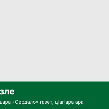
язле
ара «Сердало» газет, цӀагӀара ара