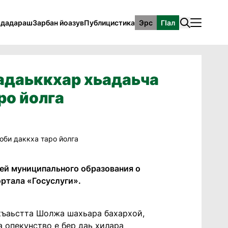
рдадараш
Зарбан йоазув
Публицистика
Эрс
ГӀал
адаьккхар хьадаьча
ро йолга
й муниципального образования о
ртала «Госуслуги».
 къаьстта Шолжа шахьара бахархой,
 опекунство е бер даь хилара