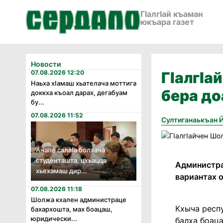
ГӀалгӀай къаман
юкъара газет
Новости
07.08.2026 12:20
ГIалгIа
Наьха хӏамаш хьателача моттига
бера до
доккха къоал дарах, дегабуам
бу...
07.08.2026 11:52
Султиганаькъан 
Анапе салаӏа болхача
студенташта, цхьацца
Администра
хьехамаш дир...
вариантах 
07.08.2026 11:18
Шолжа кхален администраце
Кхыча респ
бахархошта, мах боацаш,
юридически...
балха боац