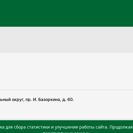
ный округ, пр. И. Базоркина, д. 60.
ка для сбора статистики и улучшения работы сайта. Продолжая 
 беча гIирсаштеи, цар дуккхача тайпаштеи тIахьожам