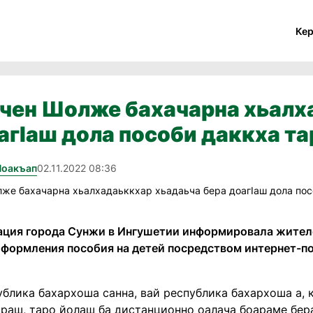
Ке
йчен Шолже бахачарна хьалх
агIаш дола пособи даккха та
Йоакъап
02.11.2022 08:36
ция города Сунжи в Ингушетии информировала жителе
оформления пособия на детей посредством интернет-по
ублика бахархоша санна, вай республика бахархоша а,
араш, таро йолаш ба дистанционно оалача боараме бера