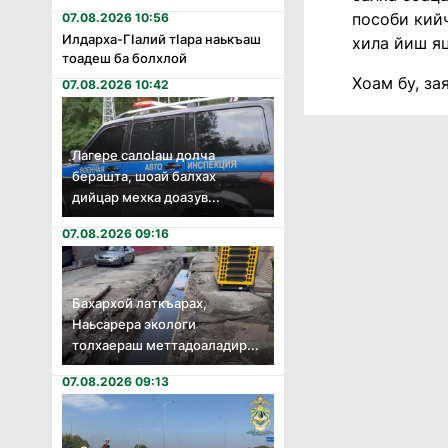
пособи кийч
07.08.2026 10:56
Илдарха-Гӏалий тӏара наькъаш
хила йиш яц
тоадеш ба болхлой
Хоам бу, за
07.08.2026 10:42
Лагере салоӏаш долча
берашта, шоай балхах
дийцар мехка доазув...
07.08.2026 09:16
Бахархой латкъарах,
Наьсарера экологи
толхаераш меттадоаладир...
07.08.2026 09:13