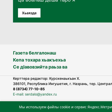
Хьаязде
Газета белгалонаш
Кепа тохара хьакъехьа
Се дӀавовзийта раьза ва
Керттера редактор: Курскенаькъан Х.
386101, Республика Ингушетия, г. Назрань, тер. Централь
8 (8734) 77-10-85
E-mail: serdalo@yandex.ru
Мы используем файлы cookie и сервис Яндекс.Метри
«Сердало» газета арадувлар чIоагIдаьд бувзамеи, хоам