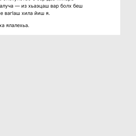
ьалуча — из хьаэцаш вар болх беш
 вагIаш хила йиш я.
ха ялалехьа.