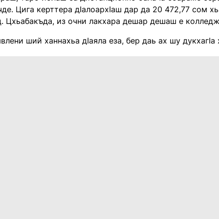
де. Цига керттера дIалоархIаш дар да 20 472,77 сом х
. Цхьабакъда, из очни лакхара дешар дешаш е колледже
явлени ший ханнахьа дIаяла еза, бер даь ах шу дукхагIа 