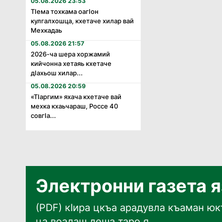
05.08.2026 23:53
Тӏема тохкама оагӏон
кулгалхошца, кхетаче хилар вай
Мехкадаь
05.08.2026 21:57
2026-ча шера хоржамий
кийчонна хетаяь кхетаче
дӏахьош хилар...
05.08.2026 20:59
«Тӏаргим» яхача кхетаче вай
мехка кхаьчараш, Россе 40
совгӏа...
Электронни газета 
(PDF) кӀира цкъа арадувла къаман юкъ
ца воалаш деша таро я