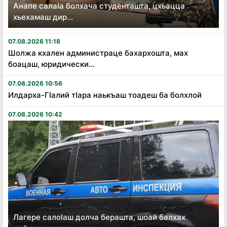
Анапе салаӏа болхача студенташта, цхьацца
хьехамаш дир...
07.08.2026 11:18
Шолжа кхален администраце бахархошта, мах
боацаш, юридически...
07.08.2026 10:56
Илдарха-Гӏалий тӏара наькъаш тоадеш ба болхлой
07.08.2026 10:42
Лагере салоӏаш долча берашта, шоай балхах