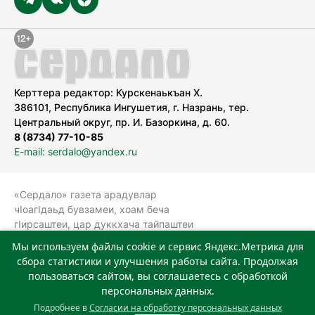
Керттера редактор: Курскенаькъан Х.
386101, Республика Ингушетия, г. Назрань, тер.
Центральный округ, пр. И. Базоркина, д. 60.
8 (8734) 77-10-85
E-mail: serdalo@yandex.ru
«Сердало» газета арадувлар
чIоагIдаьд бувзамеи, хоам беча
гIирсаштеи, цар дуккхача тайпаштеи
тIахьожам лоаттабеча Федеральни
Мы используем файлы cookie и сервис Яндекс.Метрика для
болхлоша (Роскомнадзор).
сбора статистики и улучшения работы сайта. Продолжая
Реестровая запись СМИ: ЭЛ № ФС 77-
пользоваться сайтом, вы соглашаетесь с обработкой
78323 от 15.05.2020 г. Учредитель:
персональных данных.
Государственное автономное
Подробнее в
Согласии на обработку персональных данных
учреждение «Издательский дом