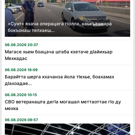
«Сунт» яхача операцега гӏолла, наькъашкара
бокъонаш телхаеш...
06.08.2026 20:37
Магасе хьем боацача штаба кхетаче дӏайихьар
Мехкадас
06.08.2026 16:09
Барайтта шерга кхачанза йола тӏехье, боахамах
дӏахоадае...
06.08.2026 10:15
СВО ветеранашта дегӏа могашал меттаоттае гӏо ду
мехка
06.08.2026 09:57