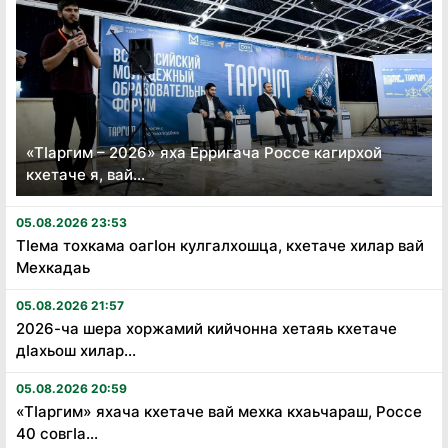
«Тӏаргим – 2026» яха Ерригача Россе кагирхой
кхетаче я, вай...
05.08.2026 23:53
Тӏема тохкама оагӏон кулгалхошца, кхетаче хилар вай
Мехкадаь
05.08.2026 21:57
2026-ча шера хоржамий кийчонна хетаяь кхетаче
дӏахьош хилар...
05.08.2026 20:59
«Тӏаргим» яхача кхетаче вай мехка кхаьчараш, Россе
40 совгӏа...