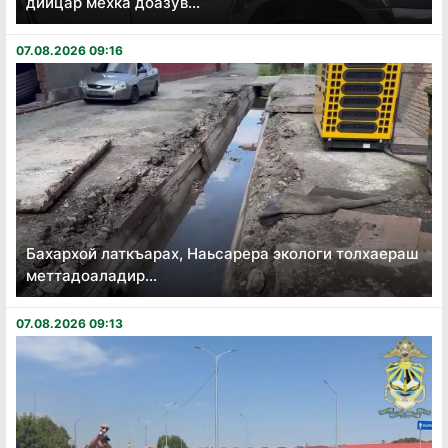
дийцар мехка доазув...
07.08.2026 09:16
Бахархой латкъарах, Наьсарера экологи толхаераш
меттадоаладир...
07.08.2026 09:13