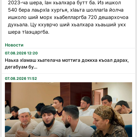
2023-ча шера, Iан хьалхара бутт ба. Из ишкол
540 бера лаьрхIа хургья, хIаьта шоллагIа йолча
ишколо ший морх хьабелларгба 720 дешархочоа
духьала. Цу кхуврчо ший хьалхара хьаьший укх
шера тIаэцаргба.
Новости
07.08.2026 12:20
Наьха хӏамаш хьателача моттига доккха къоал дарах,
дегабуам бу...
07.08.2026 11:52