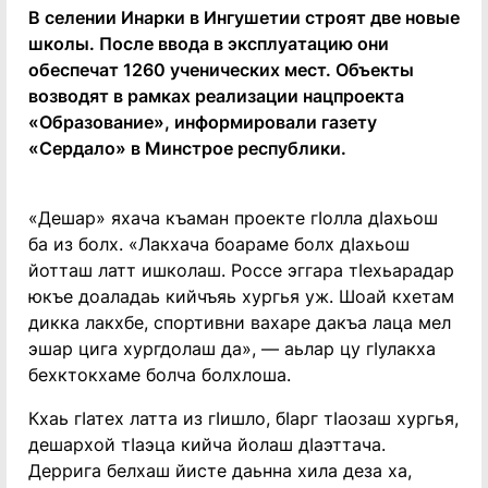
В селении Инарки в Ингушетии строят две новые
школы. После ввода в эксплуатацию они
обеспечат 1260 ученических мест. Объекты
возводят в рамках реализации нацпроекта
«Образование», информировали газету
«Сердало» в Минстрое республики.
«Дешар» яхача къаман проекте гIолла дIахьош
ба из болх. «Лакхача боараме болх дIахьош
йотташ латт ишколаш. Россе эггара тIехьарадар
юкъе доаладаь кийчъяь хургья уж. Шоай кхетам
дикка лакхбе, спортивни вахаре дакъа лаца мел
эшар цига хургдолаш да», — аьлар цу гIулакха
бехктокхаме болча болхлоша.
Кхаь гIатех латта из гIишло, бIарг тIаозаш хургья,
дешархой тIаэца кийча йолаш дIаэттача.
Деррига белхаш йисте даьнна хила деза ха,