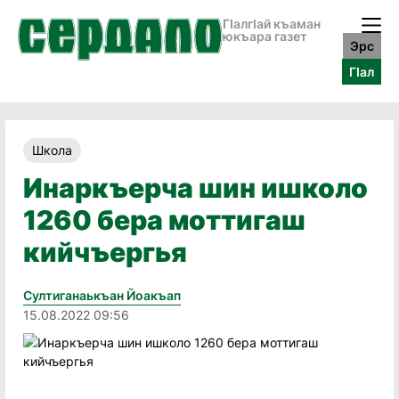
ГӀалгӀай къаман
юкъара газет
Эрс
ГӀал
Школа
Инаркъерча шин ишколо
1260 бера моттигаш
кийчъергья
Султиганаькъан Йоакъап
15.08.2022 09:56